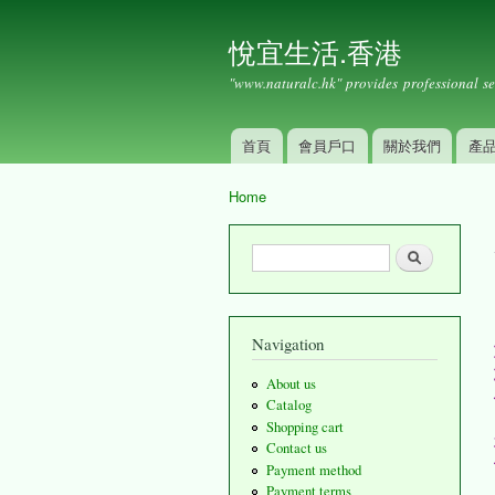
悅宜生活.香港
"www.naturalc.hk" provides professional se
首頁
會員戶口
關於我們
產
Main menu
Home
You are here
Search form
Search
Navigation
About us
Catalog
Shopping cart
Contact us
Payment method
Payment terms