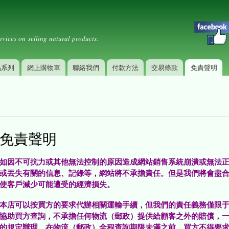
Skip to
Secondary menu
main
content
rvices on selling natural products.
品系列
網上購物車
聯絡我們
付款方法
交易條款
免責聲明
免責聲明
如因不可抗力或其他無法控制的原因造成網站銷售系統崩潰或無法
或丟失有關的信息、記錄等，網站將不承擔責任。但是我們將會盡
使客戶減少可能遭受的經濟損失。
本店可以按買方的要求代辦相關運輸手續，但我們的責任義務僅限
協助買方查詢，不承擔任何物流（郵政）提供給顧客之外的賠償，
的規定辦理。在物流（郵政）全程查詢期限未滿之前，買方不得要