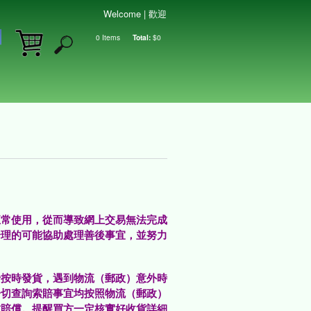
Welcome | 歡迎
0
Items
Total:
$0
Shopping cart
正常使用，從而導致網上交易無法完成
合理的可能協助處理善後事宜，並努力
于按時發貨，遇到物流（郵政）意外時
一切查詢索賠事宜均按照物流（郵政）
求賠償。提醒買方一定核實好收貨詳細